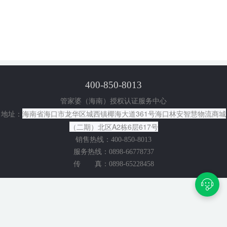
400-850-8013
管家婆（海南）授权认证服务中心
海南省海口市龙华区城西镇椰海大道361号海口林安智慧物流商城
地址：
（二期）北区A2栋6层617号
销售热线：400-850-8013
服务热线：0898-66778737
传 真：0898-65228458